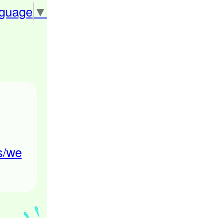
nguage
▼
ts/we