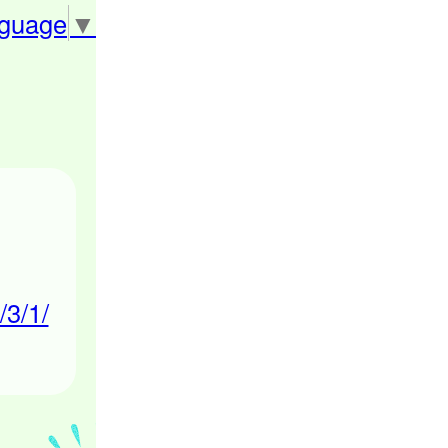
nguage
▼
/3/1/