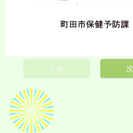
< 前
次