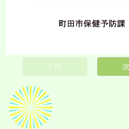
< 前
次