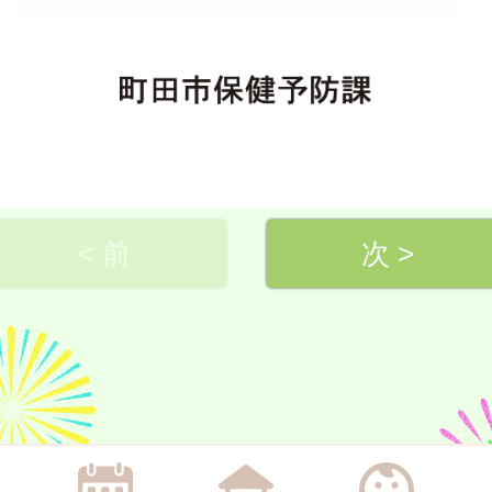
< 前
次 >