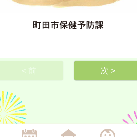
< 前
次 >