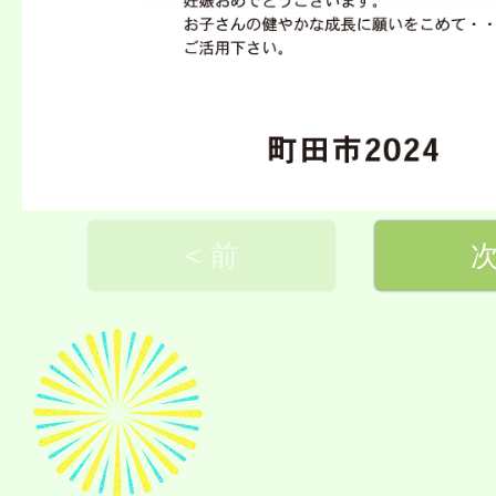
< 前
次