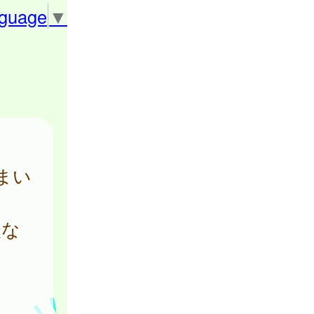
nguage
▼
まい
談な