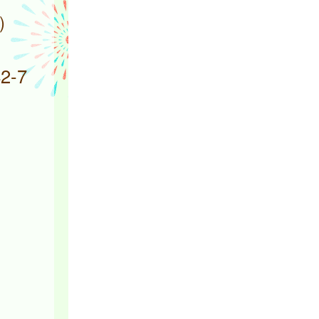
区）
-7