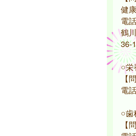
健
電話：
鶴川
36-
○
【
電話：
○
【