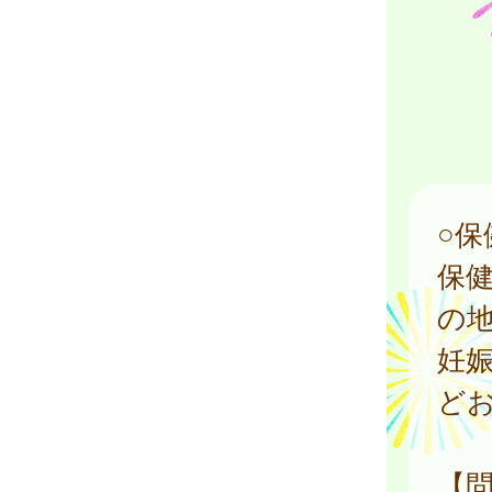
○
保
の
妊
ど
【