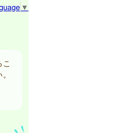
nguage
▼
るこ
い。