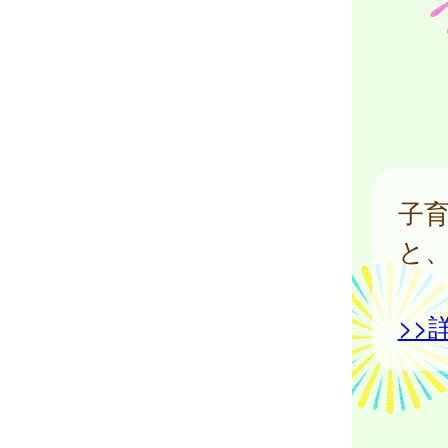
子
と
>>