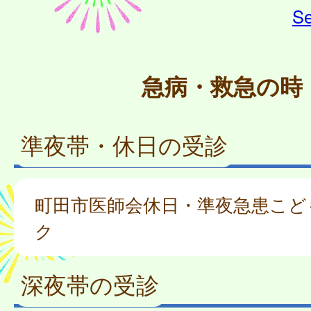
Se
急病・救急の時
準夜帯・休日の受診
町田市医師会休日・準夜急患こど
ク
深夜帯の受診