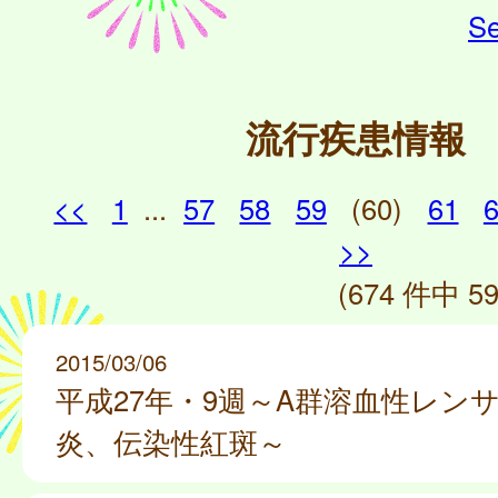
Se
流行疾患情報
<<
1
...
57
58
59
(60)
61
>>
(674 件中 59
2015/03/06
平成27年・9週～A群溶血性レン
炎、伝染性紅斑～