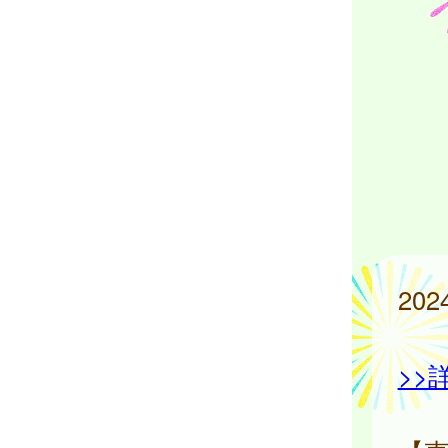
20
>>