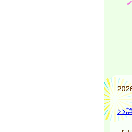
20
>>