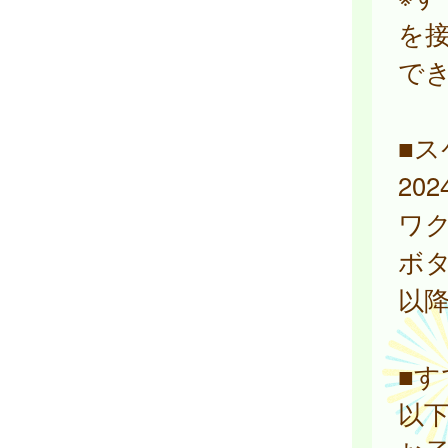
を
で
■
20
ワ
ボ
以
■
以