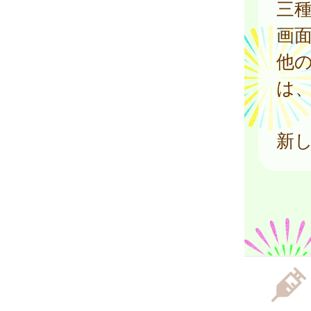
三
画
他
は
新