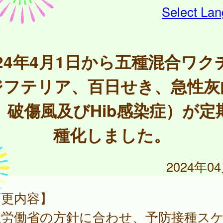
Select La
024年4月1日から五種混合ワク
ジフテリア、百日せき、急性灰
、破傷風及びHib感染症）が定
種化しました。
2024年0
変更内容】
生労働省の方針に合わせ、予防接種ス