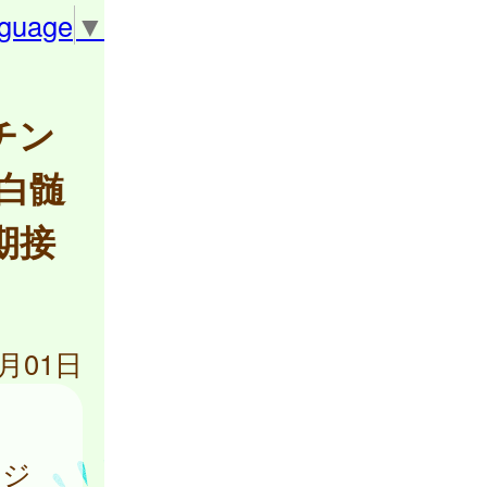
nguage
▼
チン
白髄
期接
4月01日
ケジ