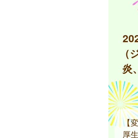
2
（
炎
【
厚