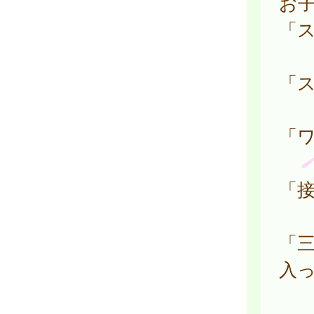
お
「
「
「
「
「
入