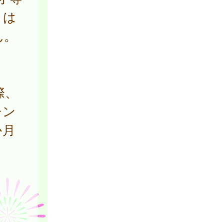
とは
ん。
際、
チン
か月
。