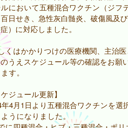
ールにおいて五種混合ワクチン（ジフ
百日せき、急性灰白髄炎、破傷風及びH
染症）に対応しました。
詳しくはかかりつけの医療機関、主治医
談のうえスケジュール等の確認をお願
します。
スケジュール更新】
24年4月1日より五種混合ワクチンを選
るようになりました。
すでに四種混合・ヒブ・三種混合・ポリ