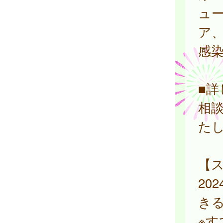
ュ
ア、
感
■
相
た
【
20
き
※