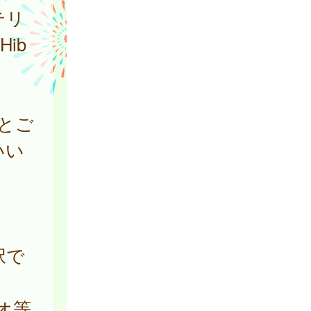
テリ
ib
とご
いい
択で
オ等