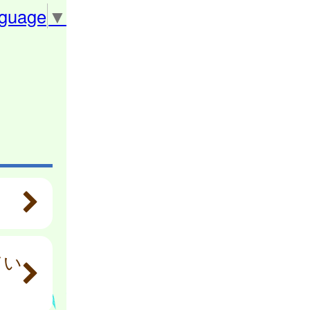
nguage
▼
てい