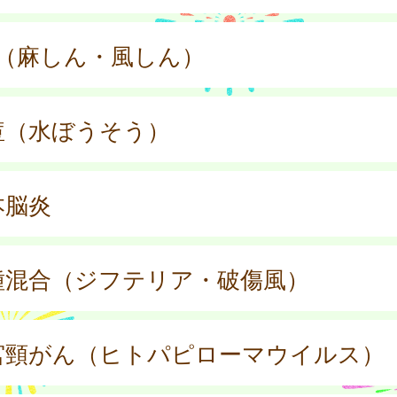
R（麻しん・風しん）
痘（水ぼうそう）
本脳炎
種混合（ジフテリア・破傷風）
宮頸がん（ヒトパピローマウイルス）