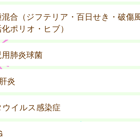
種混合（ジフテリア・百日せき・破傷
活化ポリオ・ヒブ）
児用肺炎球菌
型肝炎
タウイルス感染症
G