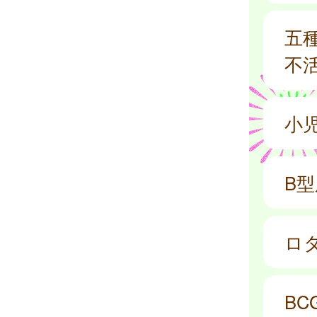
五
不
小
B
ロ
BC