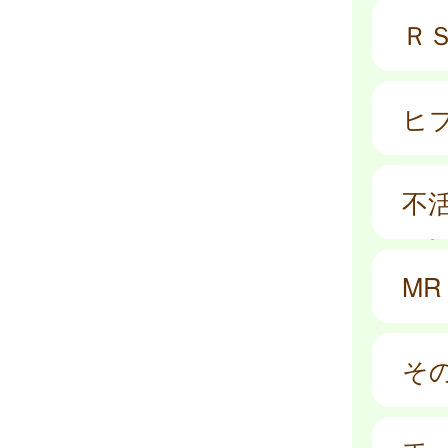
Ｒ
ヒ
不
M
そ