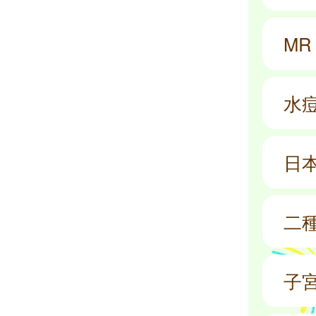
M
水
日
二
子