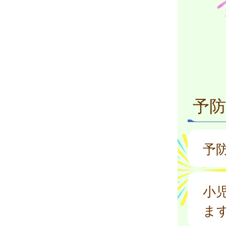
予防
予
小
ま