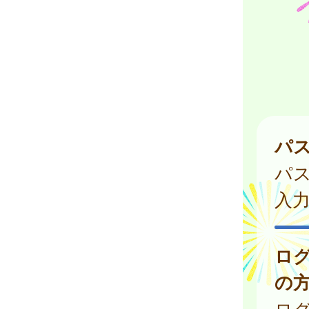
パ
パ
入
ロ
の
ログ