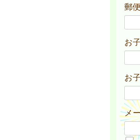
郵
お
お子
メ