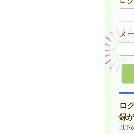
メ
ロ
録
以下