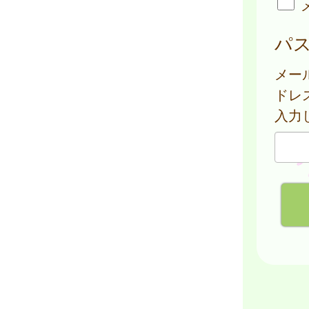
パ
メー
ドレ
入力