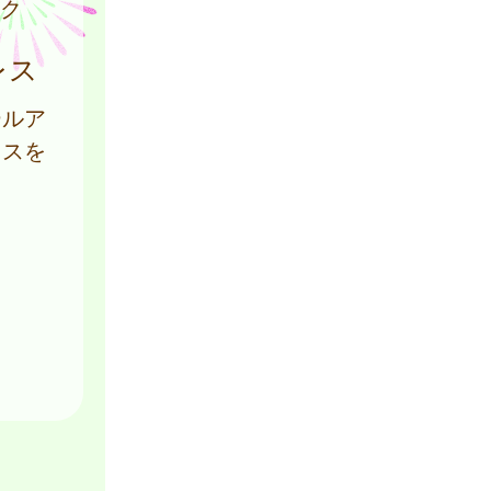
ク
レス
ールア
レスを