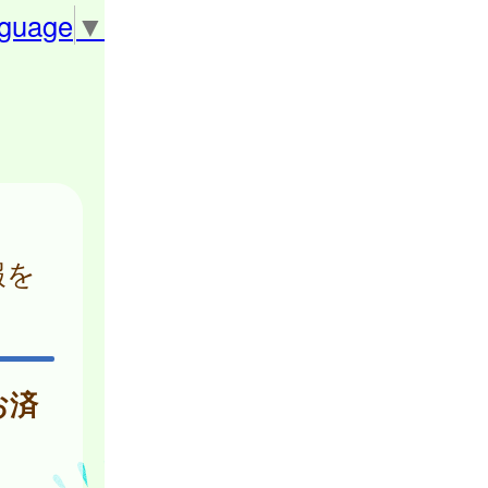
nguage
▼
報を
お済