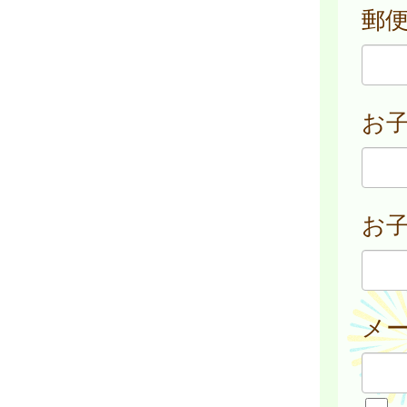
郵
お
お子
メ