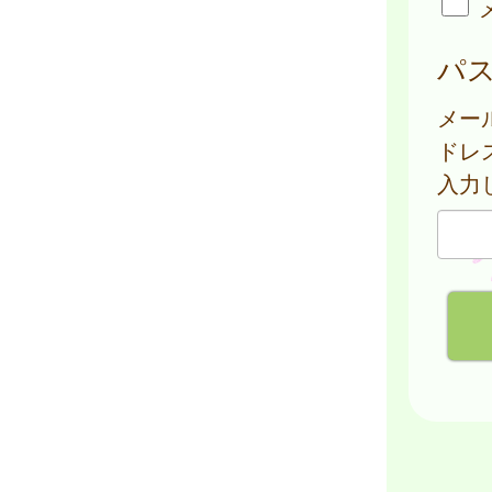
パ
メー
ドレ
入力