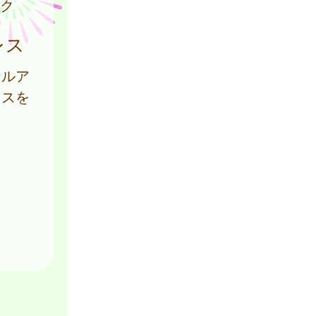
ク
レス
ールア
レスを