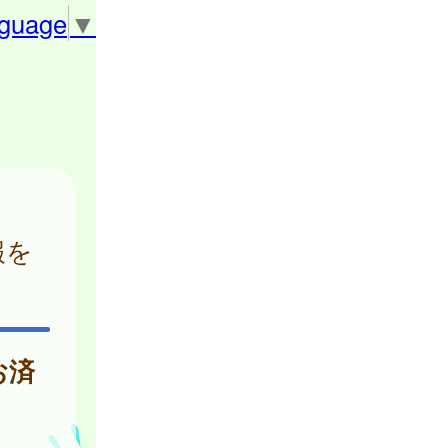
nguage
▼
報を
お済