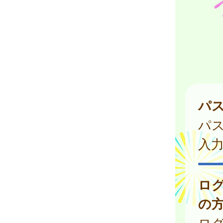
パ
パ
入
ロ
の
ログ