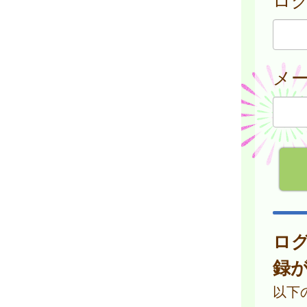
メ
ロ
録
以下