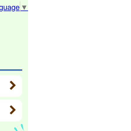
nguage
▼