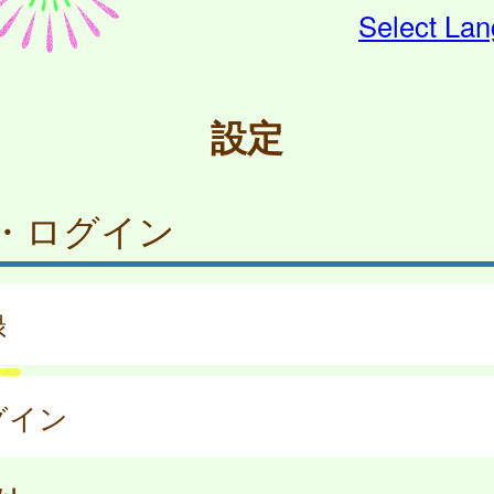
Select La
設定
・ログイン
録
グイン