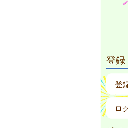
登録
登
ロ