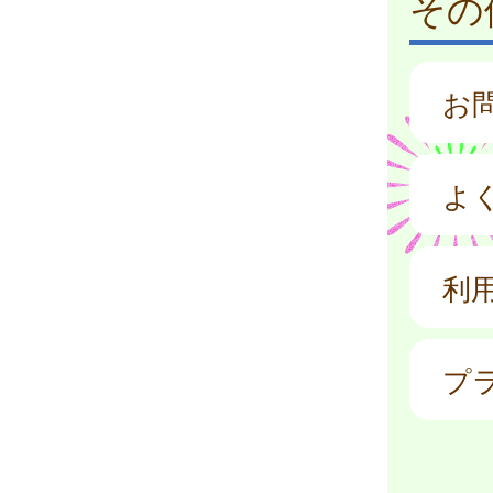
その
お
よ
利
プ