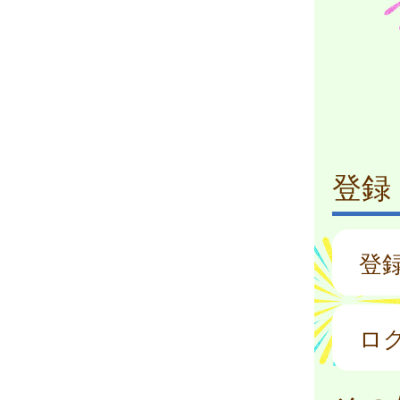
登録
登
ロ