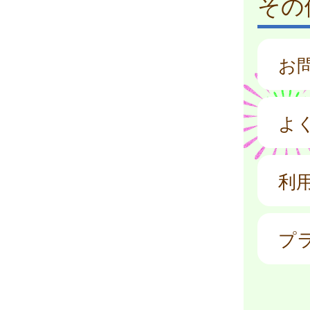
その
お
よ
利
プ