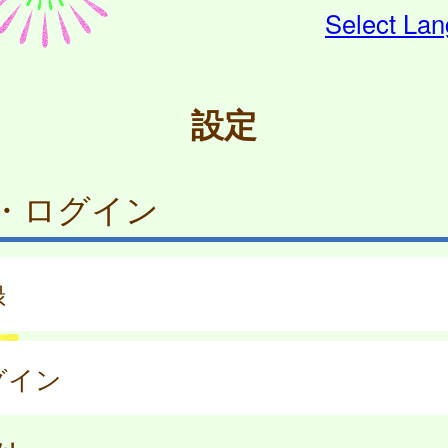
Select La
設定
・ログイン
録
グイン