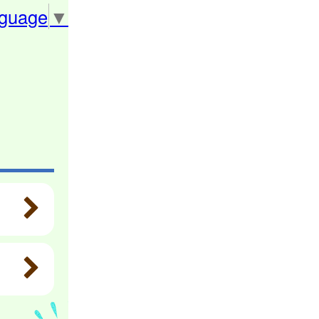
nguage
▼