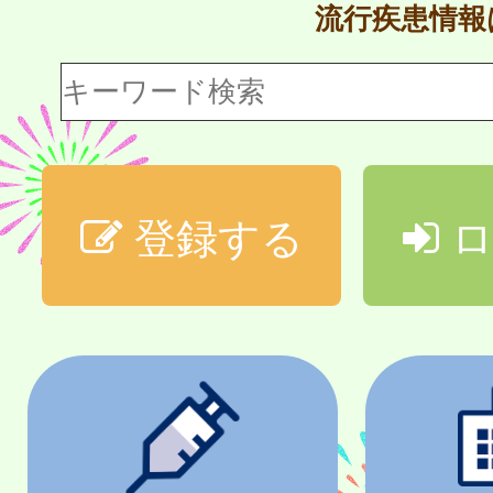
流行疾患情
登録する
ロ