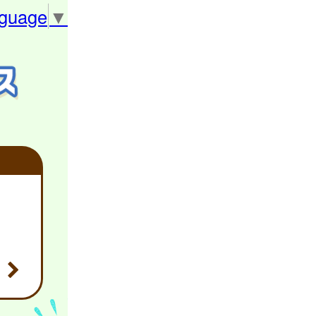
nguage
▼
る