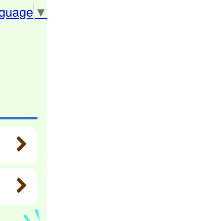
nguage
▼