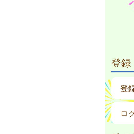
登録
登
ロ