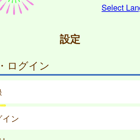
Select La
設定
・ログイン
録
グイン