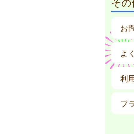
その
お
よ
利
プ