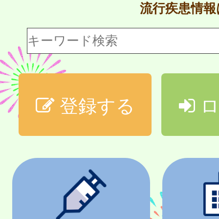
流行疾患情
登録する
ロ